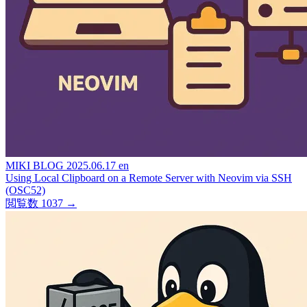
MIKI BLOG
2025.06.17
en
Using Local Clipboard on a Remote Server with Neovim via SSH
(OSC52)
閲覧数 1037
→