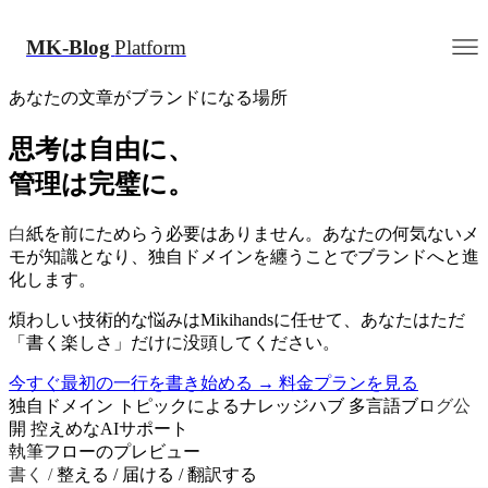
MK-Blog
Platform
あなたの文章がブランドになる場所
思考は自由に、
管理は完璧に。
白紙を前にためらう必要はありません。あなたの何気ないメ
モが知識となり、独自ドメインを纏うことでブランドへと進
化します。
煩わしい技術的な悩みはMikihandsに任せて、あなたはただ
「書く楽しさ」だけに没頭してください。
今すぐ最初の一行を書き始める
→
料金プランを見る
独自ドメイン
トピックによるナレッジハブ
多言語ブログ公
開
控えめなAIサポート
執筆フローのプレビュー
書く / 整える / 届ける / 翻訳する