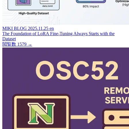
MIKI BLOG
2025.11.25
en
The Foundation of LoRA Fine-Tuning Always Starts with the
Dataset
閲覧数 1579
→